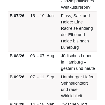
- sozialpolitisches
Weltkulturerbe?
B 07/26
15. - 19. Juni
Fluss, Salz und
Heide: Eine
Radreise entlang
der Elbe und
Heide bis nach
Lüneburg
B 08/26
03. - 07. Aug.
Jüdisches Leben
in Hamburg –
gestern und heute
B 09/26
07. - 11. Sep.
Hamburger Hafen:
Sehnsuchtsort
und raue
Wirklichkeit
B 10/26
14. - 18. Sep.
Zwischen Torf,