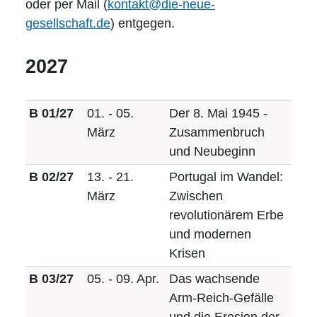
oder per Mail (
kontakt@die-neue-
gesellschaft.de
) entgegen.
2027
B 01/27
01. - 05.
Der 8. Mai 1945 -
März
Zusammenbruch
und Neubeginn
B 02/27
13. - 21.
Portugal im Wandel:
März
Zwischen
revolutionärem Erbe
und modernen
Krisen
B 03/27
05. - 09. Apr.
Das wachsende
Arm-Reich-Gefälle
und die Erosion der