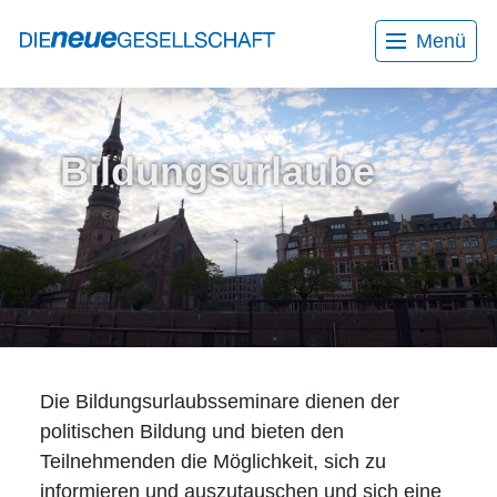
Menü
Home
Aktuelles
Wir über uns
Bildungsurlaube
Mitarbeiter*innen
Kontakt
Bildungsurlaube
Gesprächskreise
Veranstaltungen
Programmheft
Workshops
Projekte
Die Bildungsurlaubsseminare dienen der
AGB
politischen Bildung und bieten den
Datenschutzerklärung
Teilnehmenden die Möglichkeit, sich zu
informieren und auszutauschen und sich eine