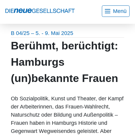
Menü
Home
Aktuelles
Wir über uns
Bildungsurlaube
B 04/25 – 5. - 9. Mai 2025
Mitarbeiter*innen
Kontakt
Berühmt, berüchtigt:
Gesprächskreise
Veranstaltungen
Hamburgs
Programmheft
(un)bekannte Frauen
Workshops
Projekte
Ob Sozialpolitik, Kunst und Theater, der Kampf
der Arbeiterinnen, das Frauen-Wahlrecht,
AGB
Naturschutz oder Bildung und Außenpolitik –
Frauen haben in Hamburgs Historie und
Datenschutzerklärung
Gegenwart Wegweisendes geleistet. Aber