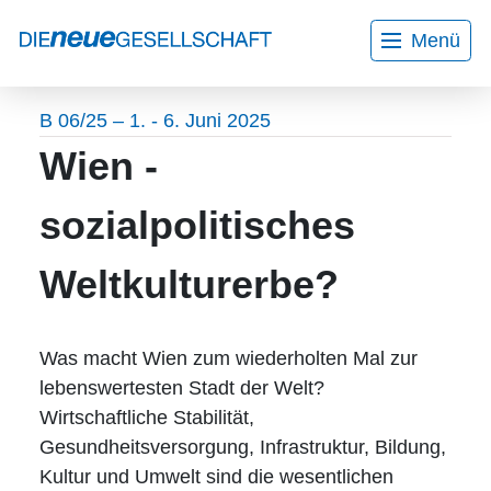
Menü
Home
Aktuelles
Wir über uns
Bildungsurlaube
B 06/25 – 1. - 6. Juni 2025
Mitarbeiter*innen
Kontakt
Wien -
Gesprächskreise
Veranstaltungen
sozialpolitisches
Programmheft
Weltkulturerbe?
Workshops
Projekte
Was macht Wien zum wiederholten Mal zur
lebenswertesten Stadt der Welt?
AGB
Wirtschaftliche Stabilität,
Gesundheitsversorgung, Infrastruktur, Bildung,
Datenschutzerklärung
Kultur und Umwelt sind die wesentlichen