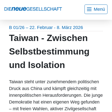
Menü
Home
Aktuelles
Wir über uns
Bildungsurlaube
B 01/26 – 22. Februar - 8. März 2026
Mitarbeiter*innen
Kontakt
Taiwan - Zwischen
Gesprächskreise
Veranstaltungen
Selbstbestimmung
Programmheft
und Isolation
Workshops
Projekte
Taiwan steht unter zunehmendem politischen
Druck aus China und kämpft gleichzeitig mit
AGB
innenpolitischen Herausforderungen. Die junge
Demokratie hat einen eigenen Weg gefunden
Datenschutzerklärung
– mit freien Wahlen, aktiver Zivilgesellschaft