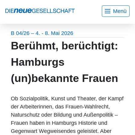
Menü
Home
Aktuelles
Wir über uns
Bildungsurlaube
B 04/26 – 4. - 8. Mai 2026
Mitarbeiter*innen
Kontakt
Berühmt, berüchtigt:
Gesprächskreise
Veranstaltungen
Hamburgs
Programmheft
(un)bekannte Frauen
Workshops
Projekte
Ob Sozialpolitik, Kunst und Theater, der Kampf
der Arbeiterinnen, das Frauen-Wahlrecht,
AGB
Naturschutz oder Bildung und Außenpolitik –
Frauen haben in Hamburgs Historie und
Datenschutzerklärung
Gegenwart Wegweisendes geleistet. Aber