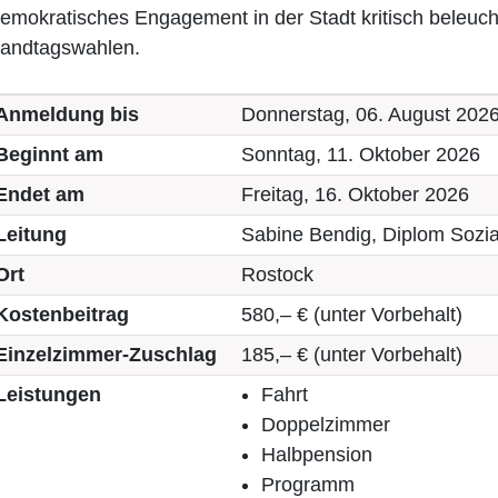
emokratisches Engagement in der Stadt kritisch beleucht
andtagswahlen.
Anmeldung bis
Donnerstag, 06. August 202
Beginnt am
Sonntag, 11. Oktober 2026
Endet am
Freitag, 16. Oktober 2026
Leitung
Sabine Bendig, Diplom Sozial
Ort
Rostock
Kostenbeitrag
580,– € (unter Vorbehalt)
Einzelzimmer-Zuschlag
185,– € (unter Vorbehalt)
Leistungen
Fahrt
Doppelzimmer
Halbpension
Programm