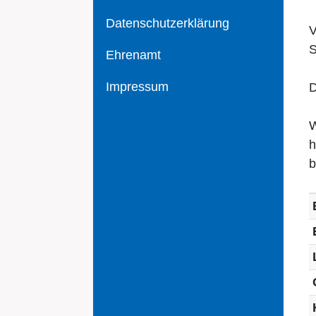
Datenschutzerklärung
V
S
Ehrenamt
Impressum
D
W
h
b