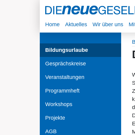
Home
Aktuelles
Wir über uns
Mi
B
Bildungsurlaube
Gesprächskreise
W
Veranstaltungen
S
Programmheft
Z
k
Workshops
d
D
Projekte
E
AGB
M