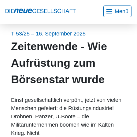
Menü
Home
Aktuelles
Wir über uns
Bildungsurlaube
T 53/25 – 16. September 2025
Mitarbeiter*innen
Kontakt
Zeitenwende - Wie
Gesprächskreise
Veranstaltungen
Aufrüstung zum
Programmheft
Börsenstar wurde
Workshops
Projekte
Einst gesellschaftlich verpönt, jetzt von vielen
Menschen gefeiert: die Rüstungsindustrie!
AGB
Drohnen, Panzer, U-Boote – die
Militärunternehmen boomen wie im Kalten
Datenschutzerklärung
Krieg. Nicht